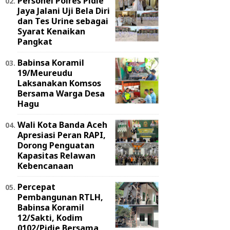
Personel Polres Pidie
Jaya Jalani Uji Bela Diri
dan Tes Urine sebagai
Syarat Kenaikan
Pangkat
Babinsa Koramil
19/Meureudu
Laksanakan Komsos
Bersama Warga Desa
Hagu
Wali Kota Banda Aceh
Apresiasi Peran RAPI,
Dorong Penguatan
Kapasitas Relawan
Kebencanaan
Percepat
Pembangunan RTLH,
Babinsa Koramil
12/Sakti, Kodim
0102/Pidie Bersama