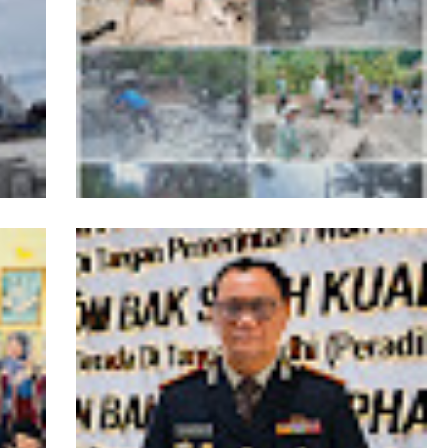
okasi
Kodim 0108/Aceh Tenggara dan Warga
n
Percepat Pemasangan Tiang Pylon
Jembatan Gantung Perintis di Lawe Ger-
Ger