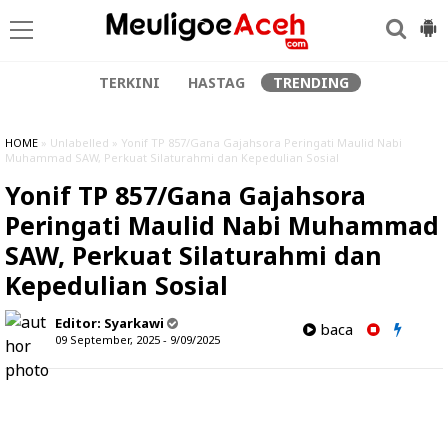
TERKINI
HASTAG
TRENDING
HOME
» Unlabelled » Yonif TP 857/Gana Gajahsora Peringati Maulid Nabi
Muhammad SAW, Perkuat Silaturahmi dan Kepedulian Sosial
Yonif TP 857/Gana Gajahsora
Peringati Maulid Nabi Muhammad
SAW, Perkuat Silaturahmi dan
Kepedulian Sosial
Editor:
Syarkawi
baca
09 September, 2025 - 9/09/2025