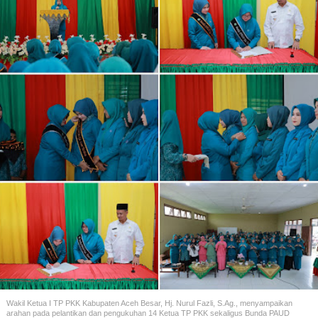
Wakil Ketua I TP PKK Kabupaten Aceh Besar, Hj. Nurul Fazli, S.Ag., menyampaikan
arahan pada pelantikan dan pengukuhan 14 Ketua TP PKK sekaligus Bunda PAUD